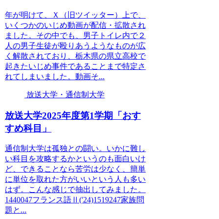
年が明けて、Ｘ（旧ツイッター）上で、
いくつかのいじめ動画が配信・拡散され
ました。その中でも、男子トイレ内で２
人の男子生徒が殴りあうようなものが広
く解散されており、栃木県の県立高校で
起きたいじめ事件であることまで特定さ
れてしまいました。動画そ...
放送大学・通信制大学
放送大学2025年度第1学期「おす
すめ科目」
通信制大学は孤独との闘い。いかに難し
い科目を攻略するかというのも面白いけ
ど、できることなら苦労は少なく、簡単
に単位を取れた方がいいという人も多い
はず。こんな感じで抽出してみました。
1440047フランス語Ⅱ('24)1519247家族問
題と...