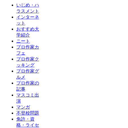
いじめ・ハ
ラスメント
インターネ
ット
おすすめ大
学紹介
ニート
プロ作家カ
フェ
プロ作家ク
ッキング
プロ作家グ
ルメ
プロ作家の
記事
マスコミ出
演
マンガ
不登校問題
免許・資
格・ライセ