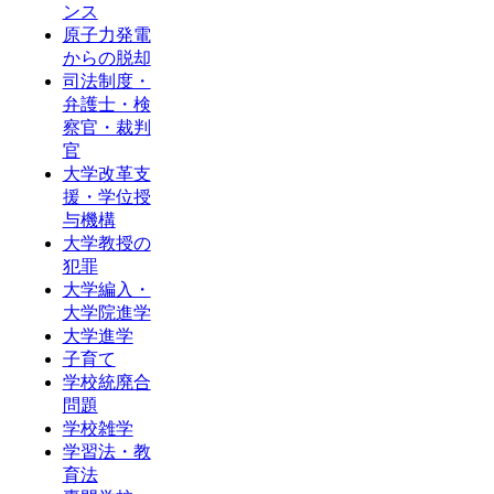
ンス
原子力発電
からの脱却
司法制度・
弁護士・検
察官・裁判
官
大学改革支
援・学位授
与機構
大学教授の
犯罪
大学編入・
大学院進学
大学進学
子育て
学校統廃合
問題
学校雑学
学習法・教
育法