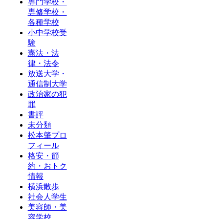
専門学校・
専修学校・
各種学校
小中学校受
験
憲法・法
律・法令
放送大学・
通信制大学
政治家の犯
罪
書評
未分類
松本肇プロ
フィール
格安・節
約・おトク
情報
横浜散歩
社会人学生
美容師・美
容学校