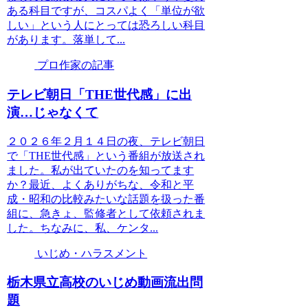
ある科目ですが、コスパよく「単位が欲
しい」という人にとっては恐ろしい科目
があります。落単して...
プロ作家の記事
テレビ朝日「THE世代感」に出
演…じゃなくて
２０２６年２月１４日の夜、テレビ朝日
で「THE世代感」という番組が放送され
ました。私が出ていたのを知ってます
か？最近、よくありがちな、令和と平
成・昭和の比較みたいな話題を扱った番
組に、急きょ、監修者として依頼されま
した。ちなみに、私、ケンタ...
いじめ・ハラスメント
栃木県立高校のいじめ動画流出問
題