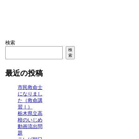
検索
検
索
最近の投稿
市民救命士
になりまし
た（救命講
習Ⅰ）
栃木県立高
校のいじめ
動画流出問
題