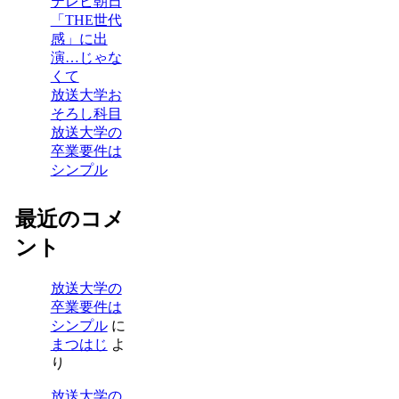
テレビ朝日
「THE世代
感」に出
演…じゃな
くて
放送大学お
そろし科目
放送大学の
卒業要件は
シンプル
最近のコメ
ント
放送大学の
卒業要件は
シンプル
に
まつはじ
よ
り
放送大学の