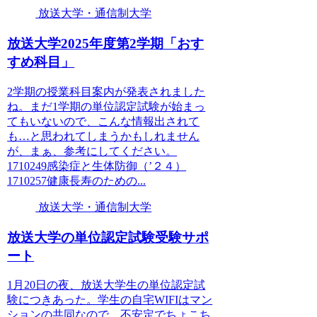
放送大学・通信制大学
放送大学2025年度第2学期「おす
すめ科目」
2学期の授業科目案内が発表されました
ね。まだ1学期の単位認定試験が始まっ
てもいないので、こんな情報出されて
も…と思われてしまうかもしれません
が、まぁ、参考にしてください。
1710249感染症と生体防御（’２４）
1710257健康長寿のための...
放送大学・通信制大学
放送大学の単位認定試験受験サポ
ート
1月20日の夜、放送大学生の単位認定試
験につきあった。学生の自宅WIFIはマン
ションの共同なので、不安定でちょこち