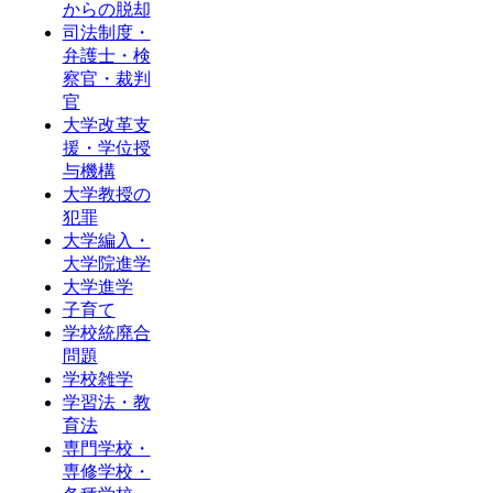
からの脱却
司法制度・
弁護士・検
察官・裁判
官
大学改革支
援・学位授
与機構
大学教授の
犯罪
大学編入・
大学院進学
大学進学
子育て
学校統廃合
問題
学校雑学
学習法・教
育法
専門学校・
専修学校・