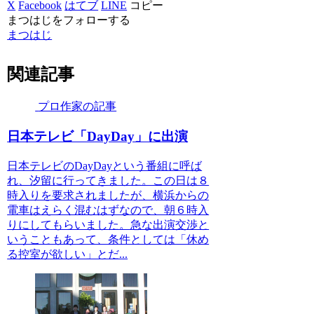
X
Facebook
はてブ
LINE
コピー
まつはじをフォローする
まつはじ
関連記事
プロ作家の記事
日本テレビ「DayDay」に出演
日本テレビのDayDayという番組に呼ば
れ、汐留に行ってきました。この日は８
時入りを要求されましたが、横浜からの
電車はえらく混むはずなので、朝６時入
りにしてもらいました。急な出演交渉と
いうこともあって、条件としては「休め
る控室が欲しい」とだ...