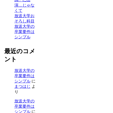
演…じゃな
くて
放送大学お
そろし科目
放送大学の
卒業要件は
シンプル
最近のコメ
ント
放送大学の
卒業要件は
シンプル
に
まつはじ
よ
り
放送大学の
卒業要件は
シンプル
に