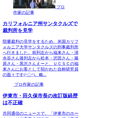
プロ
作家の記事
カリフォルニア州サンタクルズで
裁判所を見学
陪審裁判の見学をするため、米国カリフ
ォルニア大学サンタクルズの刑事裁判所
へ行きました。前列左から福来さん・清
水谷さん後列左から松本・沢田さん・篠
原さん・黒沢さんえーと、ＵＣＳＣの福
来さんにお客として招かれた自称研究員
の面々です(^◇^)。略...
プロ作家の記事
伊東市・田久保市長の改訂版経歴
は不正確
共同通信のニュースで、「伊東市のホー