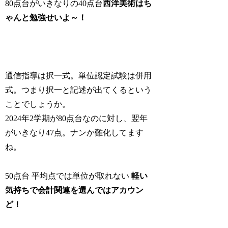
80点台がいきなりの40点台
西洋美術はち
ゃんと勉強せいよ～！
通信指導は択一式。単位認定試験は併用
式。つまり択一と記述が出てくるという
ことでしょうか。
2024年2学期が80点台なのに対し、翌年
がいきなり47点。ナンか難化してます
ね。
50点台 平均点では単位が取れない
軽い
気持ちで会計関連を選んではアカ
ウ
ン
ど！