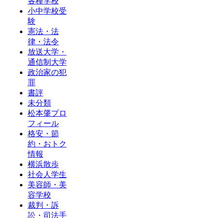
各種学校
小中学校受
験
憲法・法
律・法令
放送大学・
通信制大学
政治家の犯
罪
書評
未分類
松本肇プロ
フィール
格安・節
約・おトク
情報
横浜散歩
社会人学生
美容師・美
容学校
裁判・訴
訟・司法手