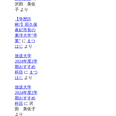
沢田 美佐
子
より
【学歴詐
称?】田久保
眞紀市長の
東洋大学”卒
業”
に
まつ
はじ
より
放送大学
2024年度2学
期おすすめ
科目
に
まつ
はじ
より
放送大学
2024年度2学
期おすすめ
科目
に
沢
田 美佐子
より