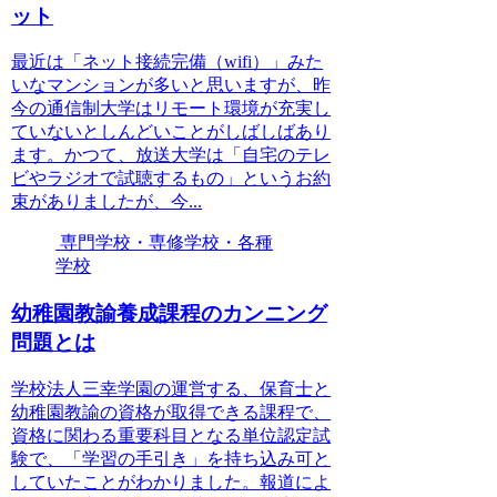
ット
最近は「ネット接続完備（wifi）」みた
いなマンションが多いと思いますが、昨
今の通信制大学はリモート環境が充実し
ていないとしんどいことがしばしばあり
ます。かつて、放送大学は「自宅のテレ
ビやラジオで試聴するもの」というお約
束がありましたが、今...
専門学校・専修学校・各種
学校
幼稚園教諭養成課程のカンニング
問題とは
学校法人三幸学園の運営する、保育士と
幼稚園教諭の資格が取得できる課程で、
資格に関わる重要科目となる単位認定試
験で、「学習の手引き」を持ち込み可と
していたことがわかりました。報道によ