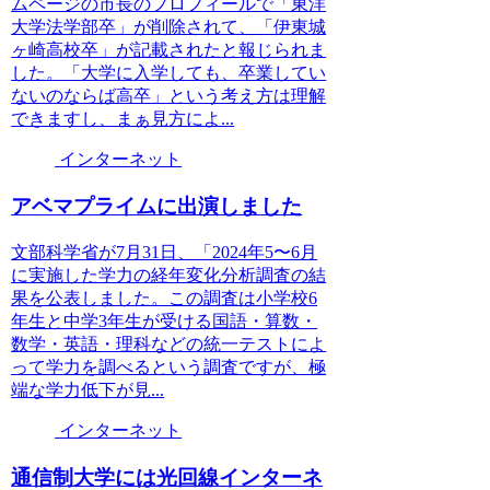
ムページの市長のプロフィールで「東洋
大学法学部卒」が削除されて、「伊東城
ヶ崎高校卒」が記載されたと報じられま
した。「大学に入学しても、卒業してい
ないのならば高卒」という考え方は理解
できますし、まぁ見方によ...
インターネット
アベマプライムに出演しました
文部科学省が7月31日、「2024年5〜6月
に実施した学力の経年変化分析調査の結
果を公表しました。この調査は小学校6
年生と中学3年生が受ける国語・算数・
数学・英語・理科などの統一テストによ
って学力を調べるという調査ですが、極
端な学力低下が見...
インターネット
通信制大学には光回線インターネ