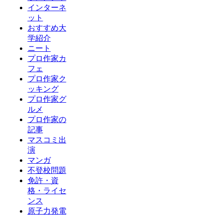
インターネ
ット
おすすめ大
学紹介
ニート
プロ作家カ
フェ
プロ作家ク
ッキング
プロ作家グ
ルメ
プロ作家の
記事
マスコミ出
演
マンガ
不登校問題
免許・資
格・ライセ
ンス
原子力発電