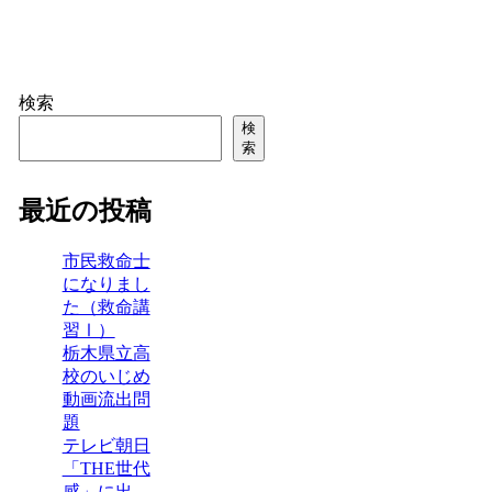
検索
検
索
最近の投稿
市民救命士
になりまし
た（救命講
習Ⅰ）
栃木県立高
校のいじめ
動画流出問
題
テレビ朝日
「THE世代
感」に出