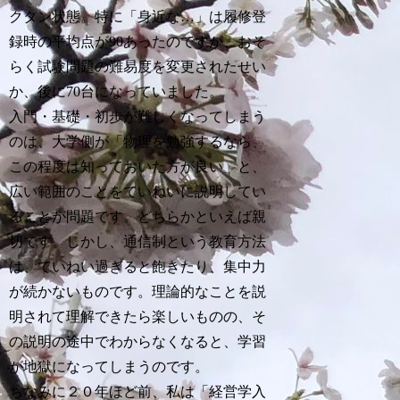
クタン状態。特に「身近な…」は履修登
録時の平均点が90あったのですが、おそ
らく試験問題の難易度を変更されたせい
か、後に70台になっていました。
入門・基礎・初歩が難しくなってしまう
のは、大学側が「物理を勉強するなら、
この程度は知っておいた方が良い」と、
広い範囲のことをていねいに説明してい
ることが問題です。どちらかといえば親
切です。しかし、通信制という教育方法
は、ていねい過ぎると飽きたり、集中力
が続かないものです。理論的なことを説
明されて理解できたら楽しいものの、そ
の説明の途中でわからなくなると、学習
が地獄になってしまうのです。
ちなみに２０年ほど前、私は「経営学入