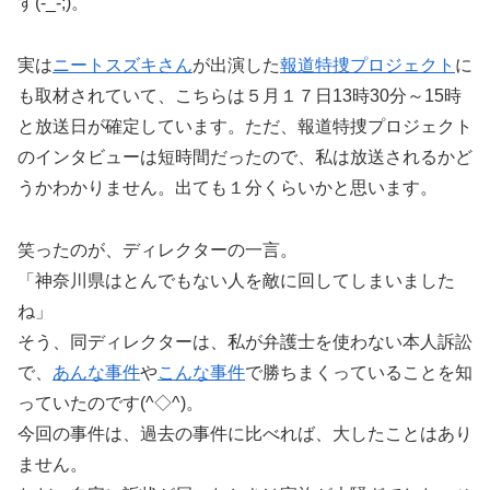
す(-_-;)。
実は
ニートスズキさん
が出演した
報道特捜プロジェクト
に
も取材されていて、こちらは５月１７日13時30分～15時
と放送日が確定しています。ただ、報道特捜プロジェクト
のインタビューは短時間だったので、私は放送されるかど
うかわかりません。出ても１分くらいかと思います。
笑ったのが、ディレクターの一言。
「神奈川県はとんでもない人を敵に回してしまいました
ね」
そう、同ディレクターは、私が弁護士を使わない本人訴訟
で、
あんな事件
や
こんな事件
で勝ちまくっていることを知
っていたのです(^◇^)。
今回の事件は、過去の事件に比べれば、大したことはあり
ません。