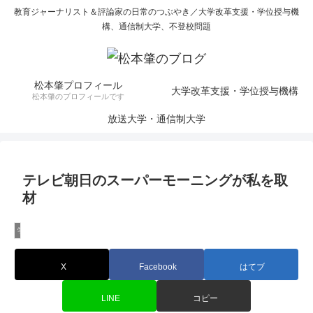
教育ジャーナリスト＆評論家の日常のつぶやき／大学改革支援・学位授与機
構、通信制大学、不登校問題
松本肇プロフィール
大学改革支援・学位授与機構
松本肇のプロフィールです
放送大学・通信制大学
テレビ朝日のスーパーモーニングが私を取
材
学校統廃合問題
X
Facebook
はてブ
LINE
コピー